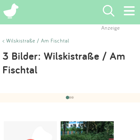
×
Anzeige
Suchen
< Wilskistraße / Am Fischtal
3 Bilder: Wilskistraße / Am
Eintragen
Fischtal
App
Hochgeladen von:
Swerre
am 02.07.2019
Blog
‹
›
1 / 3
Partner
Kontakt