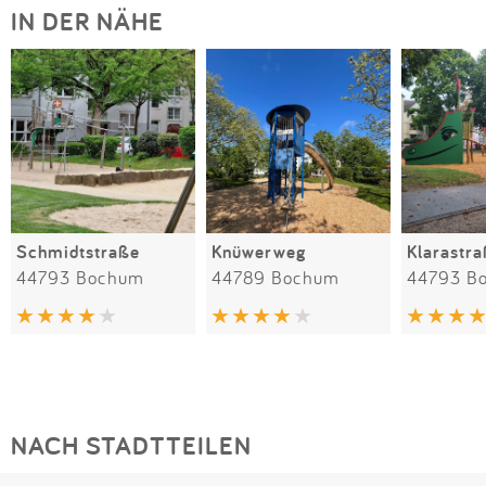
IN DER NÄHE
Schmidtstraße
Knüwerweg
Klarastr
44793 Bochum
44789 Bochum
44793 B
NACH STADTTEILEN