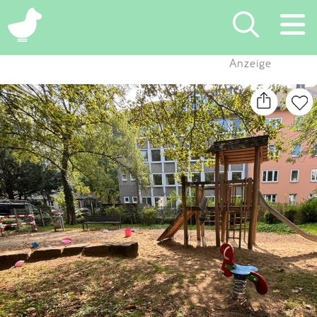
×
Anzeige
Suchen
Eintragen
App
Blog
Partner
Kontakt