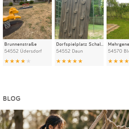
Brunnenstraße
Dorfspielplatz Schalkenmehren
54552 Üdersdorf
54552 Daun
54570 Bl
BLOG