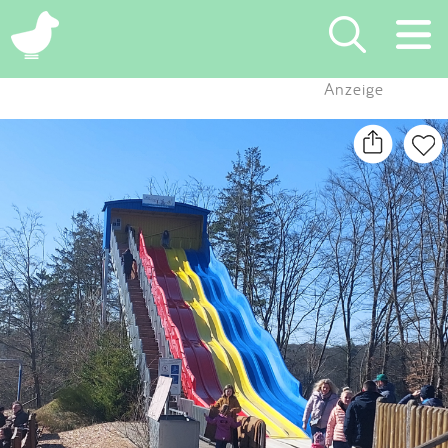
×
Anzeige
Suchen
Eintragen
App
Blog
Partner
Kontakt