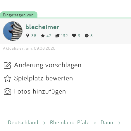
Eingetragen von:
blecheimer
38
47
132
3
3
Aktualisiert am: 09.08.2026
Änderung vorschlagen
Spielplatz bewerten
Fotos hinzufügen
Deutschland
>
Rheinland-Pfalz
>
Daun
>