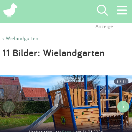
×
Anzeige
Suchen
< Wielandgarten
11 Bilder: Wielandgarten
Eintragen
App
1 / 11
Blog
Partner
‹
›
Kontakt
Hochgeladen von:
Peter L
am 14.03.2024