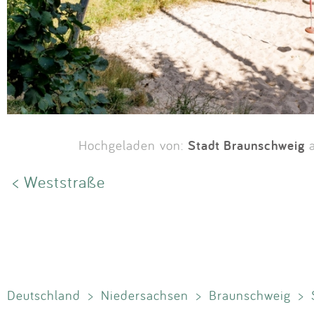
Stadt Braunschweig
Hochgeladen von:
a
< Weststraße
Deutschland
>
Niedersachsen
>
Braunschweig
>