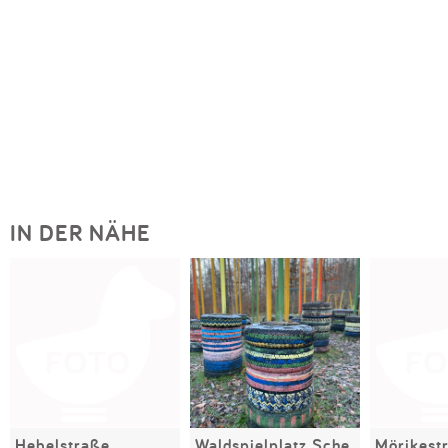
IN DER NÄHE
Hebelstraße
Waldspielplatz Schelmenwasen
Mörikest