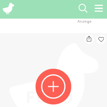
×
Anzeige
Suchen
Eintragen
App
Blog
Partner
Kontakt