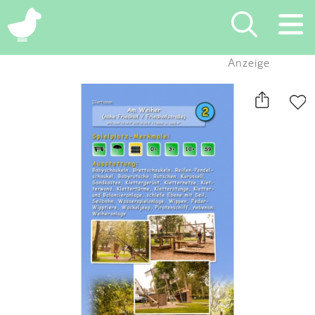
×
Anzeige
Suchen
Eintragen
App
Blog
Partner
Kontakt