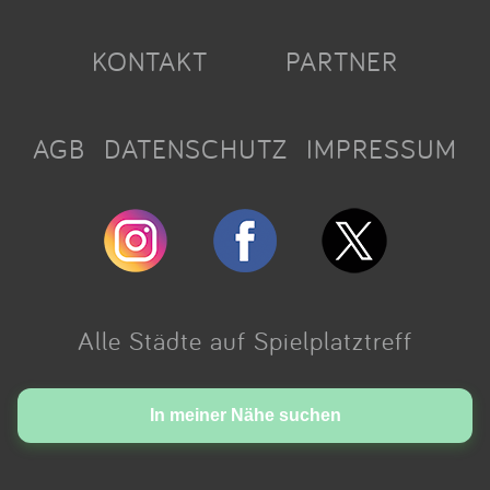
KONTAKT
PARTNER
AGB
DATENSCHUTZ
IMPRESSUM
Alle Städte auf Spielplatztreff
Made with love in Cologne.
In meiner Nähe suchen