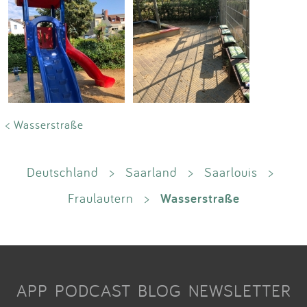
< Wasserstraße
Deutschland
>
Saarland
>
Saarlouis
>
Wasserstraße
Fraulautern
>
APP
PODCAST
BLOG
NEWSLETTER