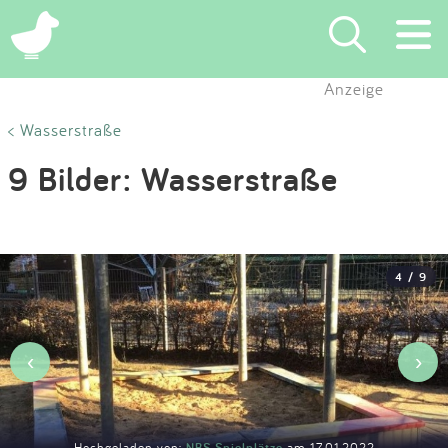
×
Anzeige
Suchen
< Wasserstraße
9 Bilder: Wasserstraße
Eintragen
App
4 / 9
Blog
Partner
‹
›
Kontakt
Hochgeladen von:
NBS Spielplätze
am 17.01.2022