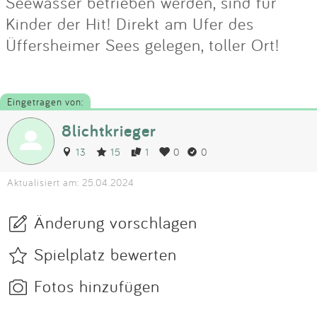
Seewasser betrieben werden, sind für
Kinder der Hit! Direkt am Ufer des
Üffersheimer Sees gelegen, toller Ort!
Eingetragen von:
8lichtkrieger
13
15
1
0
0
Aktualisiert am: 25.04.2024
Änderung vorschlagen
Spielplatz bewerten
Fotos hinzufügen