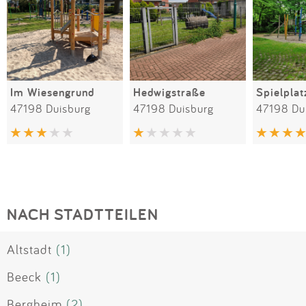
Im Wiesengrund
Hedwigstraße
47198 Duisburg
47198 Duisburg
47198 Du
NACH STADTTEILEN
Altstadt
(1)
Beeck
(1)
Bergheim
(2)