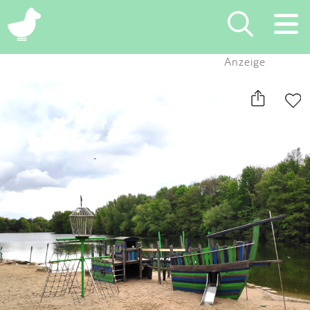
×
Anzeige
Suchen
Eintragen
App
Blog
Partner
Kontakt