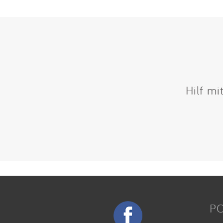
Hilf mi
P