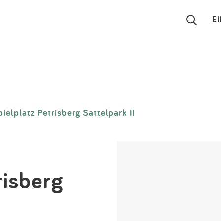
E
Suchen
Eintragen
ielplatz Petrisberg Sattelpark II
App
Blog
Partner
risberg
Kontakt