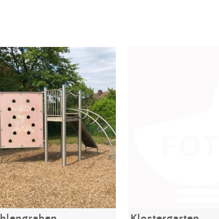
hlengraben
Klostergarten