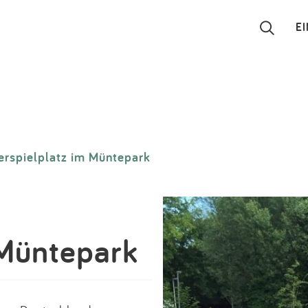
E
Suchen
Eintragen
rspielplatz im Müntepark
App
Blog
Partner
 Müntepark
Kontakt