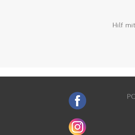
Hilf mi
P