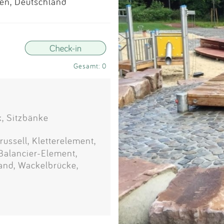
Impressum
sen, Deutschland
Anmelden
Gesamt: 0
, Sitzbänke
ussell, Kletterelement,
Balancier-Element,
wand, Wackelbrücke,