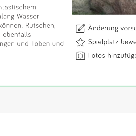
antastischem
nlang Wasser
können. Rutschen,
Änderung vors
d ebenfalls
Spielplatz bew
ingen und Toben und
Fotos hinzufüg