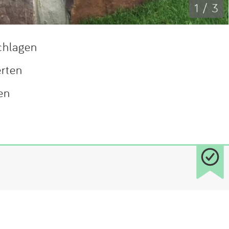
1 / 3
chlagen
erten
en