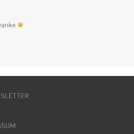
 Danke
SLETTER
SSUM