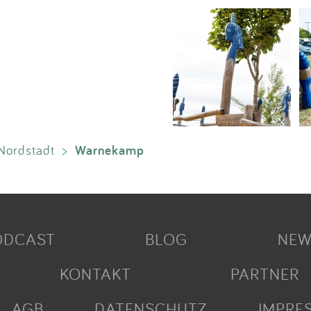
Warnekamp
Nordstadt
>
ODCAST
BLOG
NEW
KONTAKT
PARTNER
AGB
DATENSCHUTZ
IMPRE