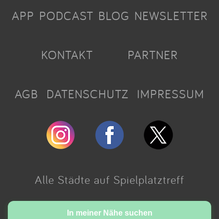
APP
PODCAST
BLOG
NEWSLETTER
KONTAKT
PARTNER
AGB
DATENSCHUTZ
IMPRESSUM
Alle Städte auf Spielplatztreff
Made with love in Cologne.
In meiner Nähe suchen