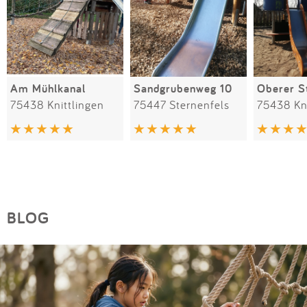
Am Mühlkanal
Sandgrubenweg 10
75438 Knittlingen
75447 Sternenfels
75438 Kni
BLOG