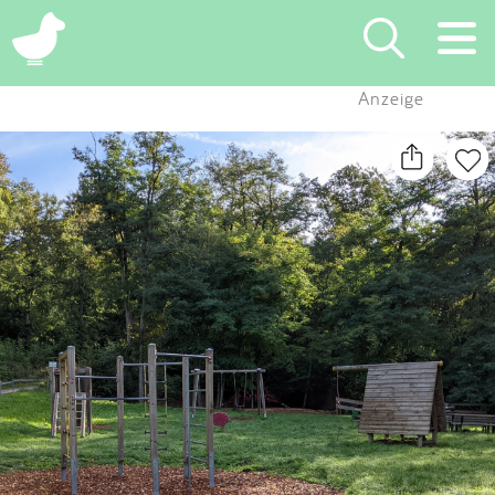
×
Anzeige
Suchen
Eintragen
App
Blog
Partner
Kontakt