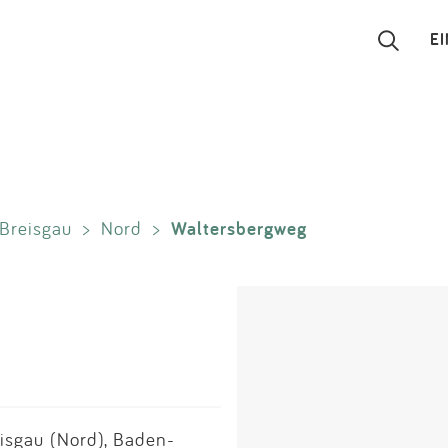
E
Suchen
Eintragen
Waltersbergweg
 Breisgau
>
Nord
>
App
Blog
Partner
Kontakt
isgau (Nord), Baden-