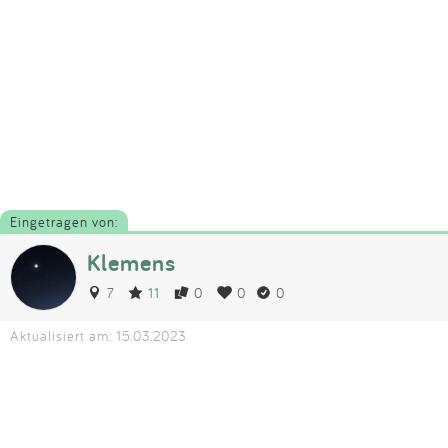
Eingetragen von:
Klemens
7
11
0
0
0
Aktualisiert am: 15.03.2023