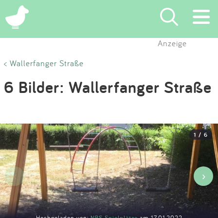
×
Anzeige
Suchen
< Wallerfanger Straße
6 Bilder: Wallerfanger Straße
Eintragen
App
1 / 6
Blog
Partner
‹
›
Kontakt
Hochgeladen von:
NBS Spielplätze
am 17.01.2022