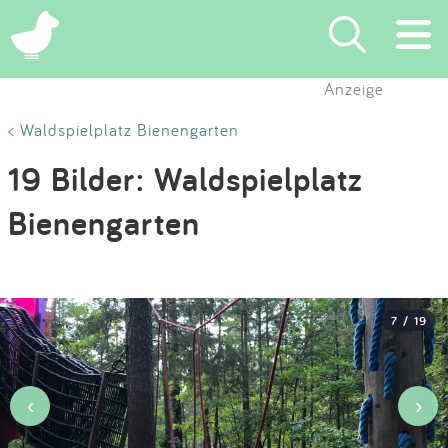
×
Anzeige
Suchen
< Waldspielplatz Bienengarten
19 Bilder: Waldspielplatz
Eintragen
Bienengarten
App
Blog
7 / 19
Partner
Kontakt
‹
›