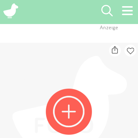
×
Anzeige
Suchen
Eintragen
App
Blog
Partner
Kontakt