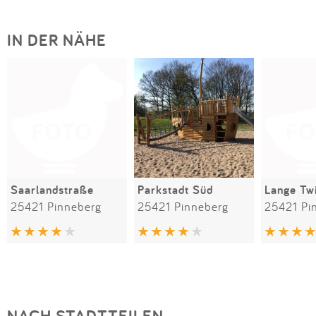
IN DER NÄHE
Saarlandstraße
Parkstadt Süd
Lange Tw
25421 Pinneberg
25421 Pinneberg
25421 Pi
NACH STADTTEILEN