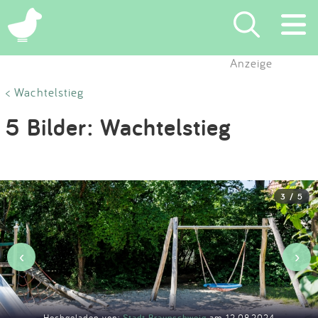
×
Anzeige
Suchen
< Wachtelstieg
5 Bilder: Wachtelstieg
Eintragen
App
3 / 5
Blog
Partner
‹
›
Kontakt
Hochgeladen von:
Stadt Braunschweig
am 12.08.2024