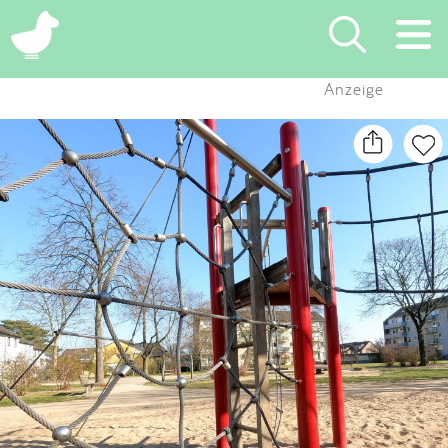
×
Anzeige
Suchen
Eintragen
App
Blog
Partner
Kontakt