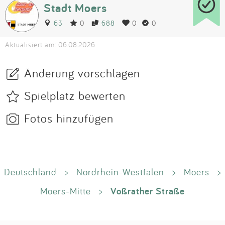
Stadt Moers
63
0
688
0
0
Aktualisiert am: 06.08.2026
Änderung vorschlagen
Spielplatz bewerten
Fotos hinzufügen
Deutschland
>
Nordrhein-Westfalen
>
Moers
>
Voßrather Straße
Moers-Mitte
>