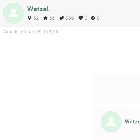
Wetzel
52
55
350
0
0
Aktualisiert am: 09.06.2010
Wetze