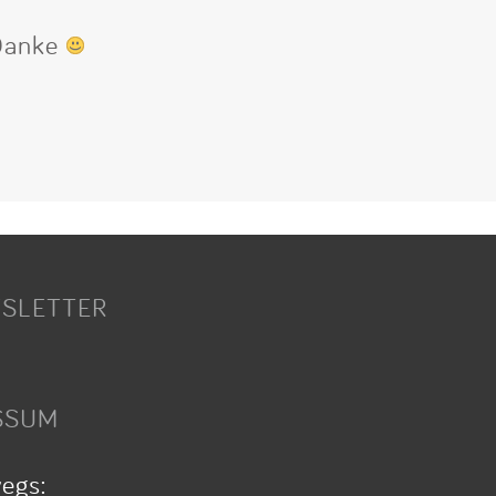
 Danke
SLETTER
SSUM
wegs: