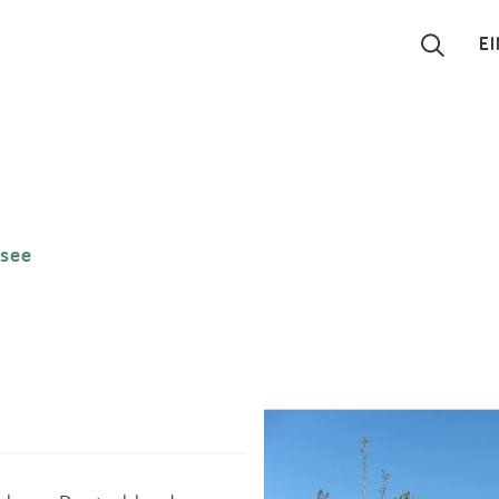
E
Suchen
Eintragen
zsee
App
Blog
Partner
Kontakt