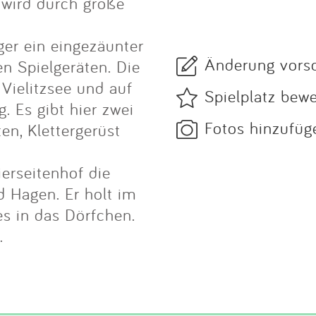
 wird durch große
ger ein eingezäunter
Änderung vors
en Spielgeräten. Die
Vielitzsee und auf
Spielplatz bew
g. Es gibt hier zwei
Fotos hinzufüg
en, Klettergerüst
ierseitenhof die
 Hagen. Er holt im
s in das Dörfchen.
.