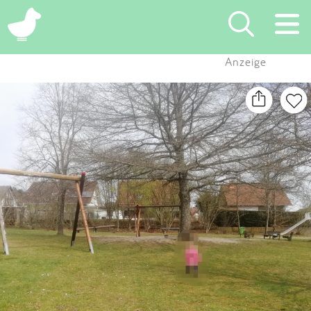
×
Anzeige
Suchen
Eintragen
App
Blog
Partner
Kontakt