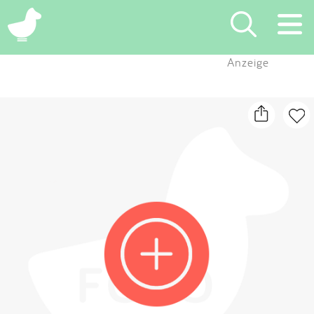
×
Anzeige
Suchen
Eintragen
App
Blog
Partner
Kontakt