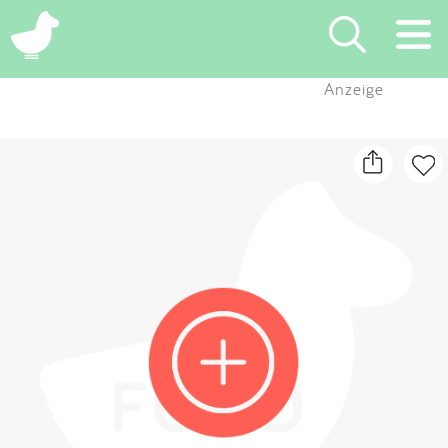
×
Anzeige
Suchen
Eintragen
App
Blog
Partner
Kontakt