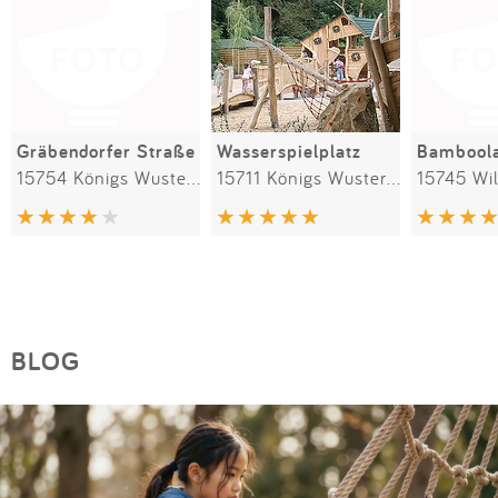
Gräbendorfer Straße
Wasserspielplatz
15754 Königs Wusterhausen
15711 Königs Wusterhausen
15745 Wi
BLOG