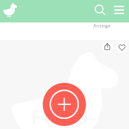
×
Anzeige
Suchen
Eintragen
App
Blog
Partner
Kontakt