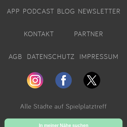
APP
PODCAST
BLOG
NEWSLETTER
KONTAKT
PARTNER
AGB
DATENSCHUTZ
IMPRESSUM
Alle Städte auf Spielplatztreff
Made with love in Cologne.
In meiner Nähe suchen