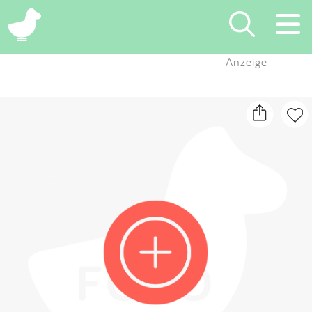
×
Anzeige
Suchen
Eintragen
App
Blog
Partner
Kontakt