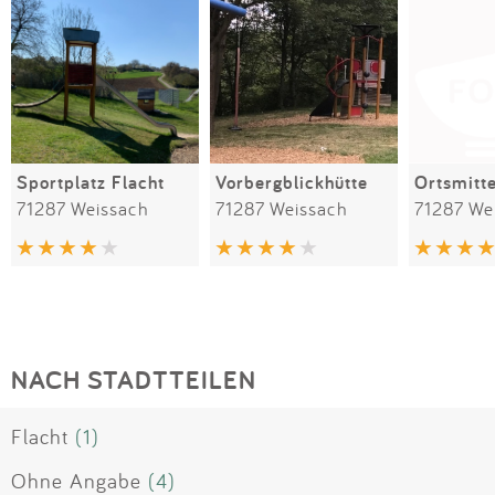
Sportplatz Flacht
Vorbergblickhütte
Ortsmitt
71287 Weissach
71287 Weissach
71287 We
NACH STADTTEILEN
Flacht
(1)
Ohne Angabe
(4)