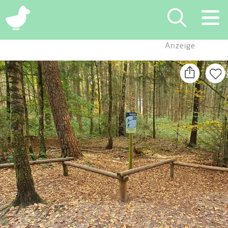
×
Anzeige
Suchen
Eintragen
App
Blog
Partner
Kontakt