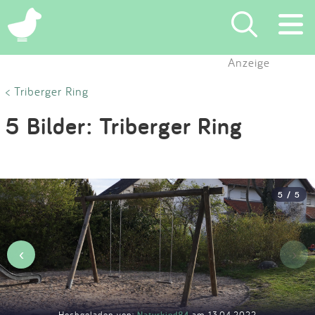
×
Anzeige
Suchen
< Triberger Ring
5 Bilder: Triberger Ring
Eintragen
App
5 / 5
Blog
Partner
‹
›
Kontakt
Hochgeladen von:
Naturkind84
am 13.04.2022