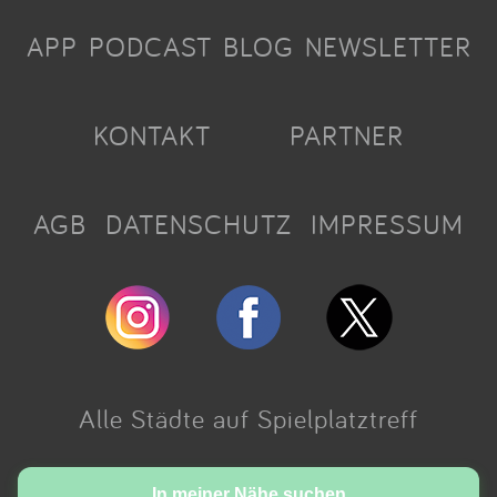
APP
PODCAST
BLOG
NEWSLETTER
KONTAKT
PARTNER
AGB
DATENSCHUTZ
IMPRESSUM
Alle Städte auf Spielplatztreff
Made with love in Cologne.
In meiner Nähe suchen