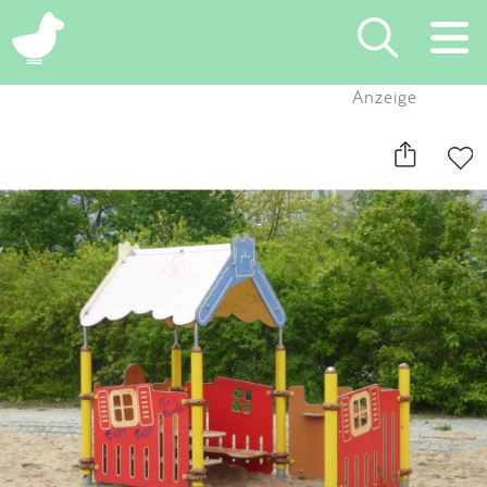
×
Anzeige
Suchen
Eintragen
App
Blog
Partner
Kontakt