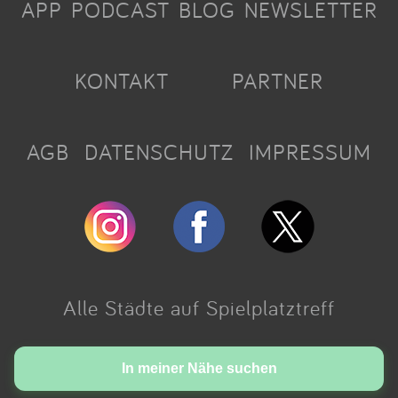
APP
PODCAST
BLOG
NEWSLETTER
KONTAKT
PARTNER
AGB
DATENSCHUTZ
IMPRESSUM
Alle Städte auf Spielplatztreff
Made with love in Cologne.
In meiner Nähe suchen