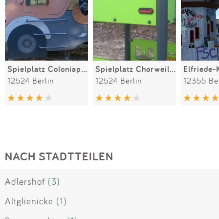
Spielplatz Coloniapark
Spielplatz Chorweiler Straße
Elfriede-
12524 Berlin
12524 Berlin
12355 Ber
NACH STADTTEILEN
Adlershof
(3)
Altglienicke
(1)