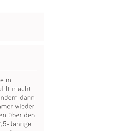
e in
fühlt macht
Kindern dann
immer wieder
nen über den
2,5-Jährige