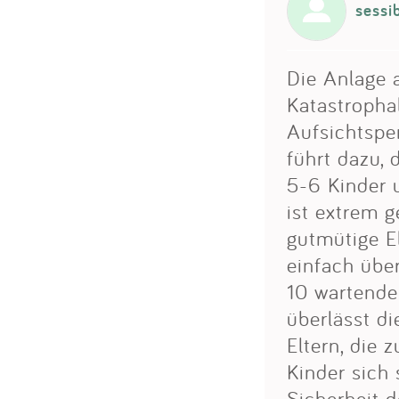
sessi
Die Anlage a
Katastrophal
Aufsichtsper
führt dazu, 
5-6 Kinder 
ist extrem g
gutmütige El
einfach übe
10 wartende
überlässt d
Eltern, die 
Kinder sich 
Sicherheit d