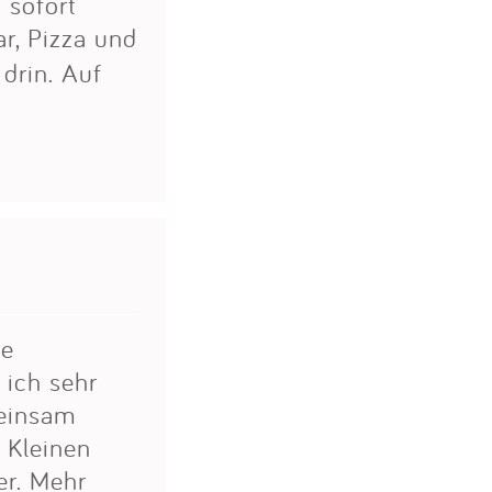
 sofort
r, Pizza und
drin. Auf
le
 ich sehr
meinsam
 Kleinen
er. Mehr