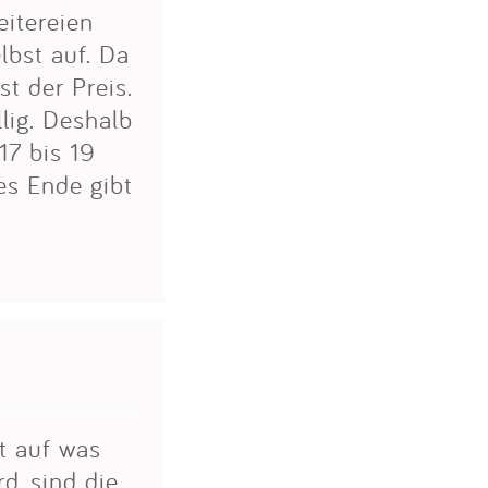
eitereien
lbst auf. Da
t der Preis.
llig. Deshalb
17 bis 19
es Ende gibt
t auf was
rd, sind die