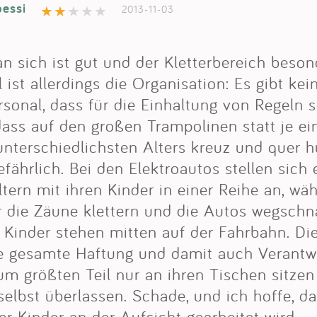
bessi
2013-11-03
n sich ist gut und der Kletterbereich beso
 ist allerdings die Organisation: Es gibt kei
sonal, dass für die Einhaltung von Regeln s
dass auf den großen Trampolinen statt je e
unterschiedlichsten Alters kreuz und quer 
efährlich. Bei den Elektroautos stellen sich 
tern mit ihren Kinder in einer Reihe an, wä
r die Zäune klettern und die Autos wegschn
 Kinder stehen mitten auf der Fahrbahn. Di
ie gesamte Haftung und damit auch Verant
zum größten Teil nur an ihren Tischen sitzen
selbst überlassen. Schade, und ich hoffe, da
er Kinder an der Aufsicht gearbeitet wird.