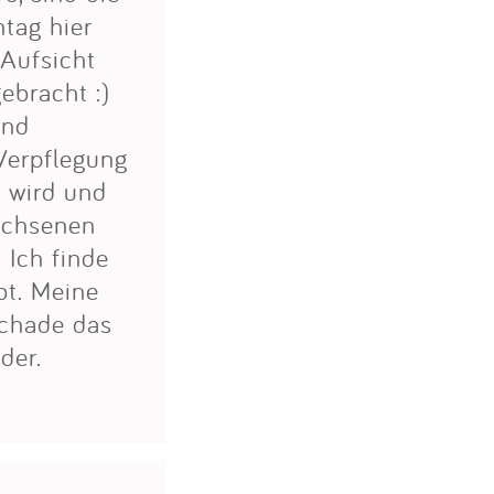
ntag hier
 Aufsicht
ebracht :)
ind
 Verpflegung
t wird und
wachsenen
 Ich finde
bt. Meine
schade das
der.