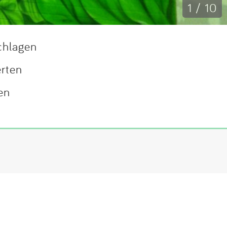
1 / 10
chlagen
erten
en