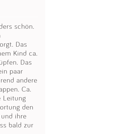
nders schön.
n
orgt. Das
inem Kind ca.
hüpfen. Das
ein paar
hrend andere
appen. Ca.
e Leitung
wortung den
 und ihre
ss bald zur