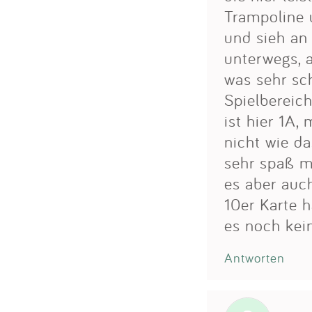
Trampoline u
und sieh an
unterwegs, 
was sehr sch
Spielbereich
ist hier 1A,
nicht wie d
sehr spaß ma
es aber auc
10er Karte h
es noch kei
Antworten