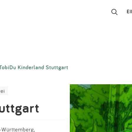
E
Suchen
Eintragen
TobiDu Kinderland Stuttgart
App
Blog
rei
Partner
uttgart
Kontakt
n-Württemberg,