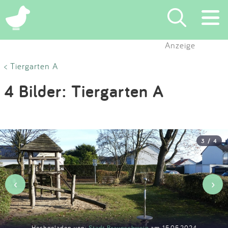
×
Anzeige
Suchen
< Tiergarten A
4 Bilder: Tiergarten A
Eintragen
App
3 / 4
Blog
Partner
‹
›
Kontakt
Hochgeladen von:
Stadt Braunschweig
am 15.05.2024