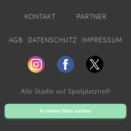
KONTAKT
PARTNER
AGB
DATENSCHUTZ
IMPRESSUM
Alle Städte auf Spielplatztreff
Made with love in Cologne.
In meiner Nähe suchen