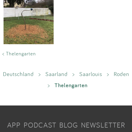
< Thelengarten
Deutschland
>
Saarland
>
Saarlouis
>
Roden
Thelengarten
>
APP
PODCAST
BLOG
NEWSLETTER