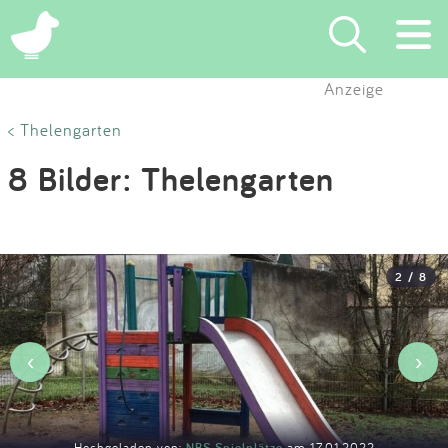
×
Anzeige
Suchen
< Thelengarten
8 Bilder: Thelengarten
Eintragen
App
2 / 8
Blog
Partner
‹
›
Kontakt
Hochgeladen von:
NBS Spielplätze
am 17.01.2022