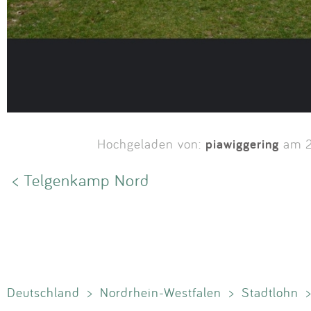
piawiggering
Hochgeladen von:
am 2
< Telgenkamp Nord
Deutschland
>
Nordrhein-Westfalen
>
Stadtlohn