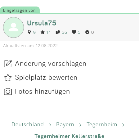
Eingetragen von:
Ursula75
9
14
56
5
0
Aktualisiert am: 12.08.2022
Änderung vorschlagen
Spielplatz bewerten
Fotos hinzufügen
Deutschland
>
Bayern
>
Tegernheim
>
Tegernheimer Kellerstraße