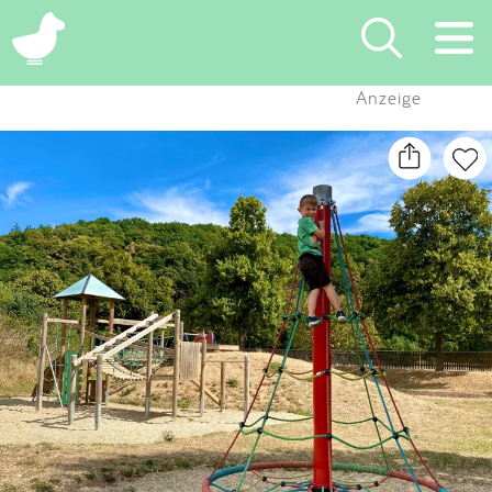
×
Anzeige
Suchen
Eintragen
App
Blog
Partner
Kontakt