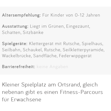
Altersempfehlung:
Für Kinder von 0-12 Jahren
Ausstattung:
Liegt im Grünen, Eingezäunt,
Schatten, Sitzbänke
Spielgeräte:
Klettergerät mit Rutsche, Spielhaus,
Seilbahn, Schaukel, Rutsche, Seilkletterpyramide,
Wackelbrücke, Sandfläche, Federwippgerät
Barrierefreiheit:
keine Angaben
Kleiner Spielplatz am Ortsrand, gleich
nebenan gibt es einen Fitness-Parcours
für Erwachsene