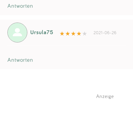
Antworten
Ursula75
2021-06-26
Antworten
Anzeige