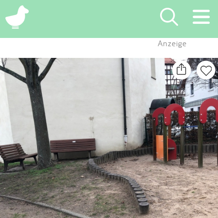
×
Anzeige
Suchen
Eintragen
App
Blog
Partner
Kontakt