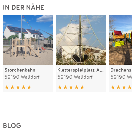
IN DER NÄHE
Storchenkahn
Kletterspielplatz Am Hochholzergraben
Drachens
69190 Walldorf
69190 Walldorf
69190 Wa
BLOG