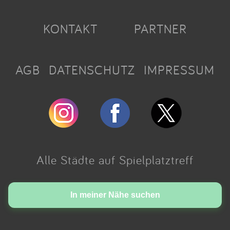
KONTAKT
PARTNER
AGB
DATENSCHUTZ
IMPRESSUM
Alle Städte auf Spielplatztreff
Made with love in Cologne.
In meiner Nähe suchen