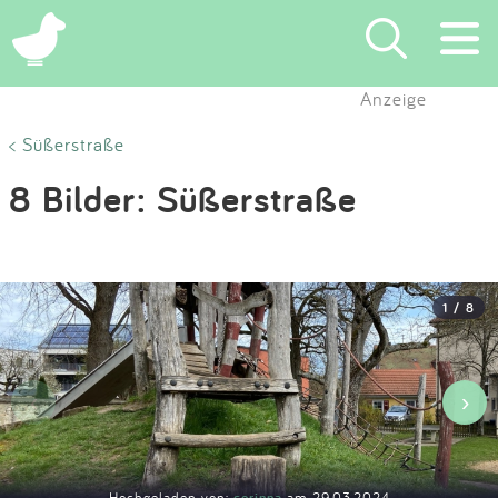
×
Anzeige
Suchen
< Süßerstraße
8 Bilder: Süßerstraße
Eintragen
App
1 / 8
Blog
Partner
‹
›
Kontakt
Hochgeladen von:
corinna
am 29.03.2024