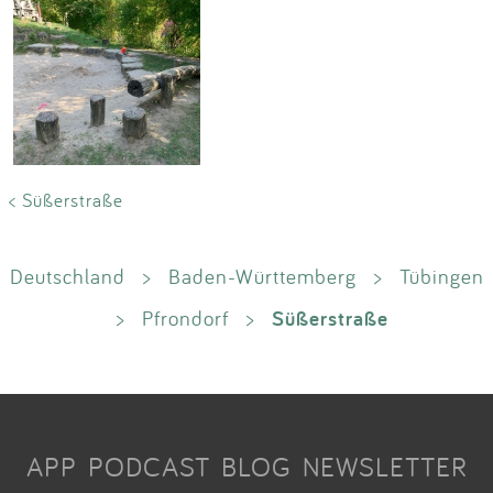
< Süßerstraße
Deutschland
>
Baden-Württemberg
>
Tübingen
Süßerstraße
>
Pfrondorf
>
APP
PODCAST
BLOG
NEWSLETTER