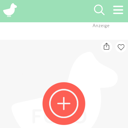
×
Anzeige
Suchen
Eintragen
App
Blog
Partner
Kontakt