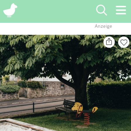
×
Anzeige
Suchen
Eintragen
App
Blog
Partner
Kontakt