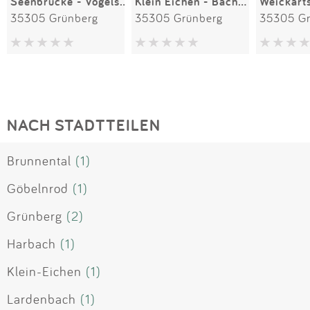
Seenbrücke - Vogelsbergstraße
Klein Eichen - Bachwiesenweg
35305 Grünberg
35305 Grünberg
35305 Gr
NACH STADTTEILEN
Brunnental
(1)
Göbelnrod
(1)
Grünberg
(2)
Harbach
(1)
Klein-Eichen
(1)
Lardenbach
(1)