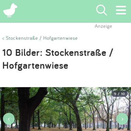
×
Anzeige
Suchen
< Stockenstraße / Hofgartenwiese
10 Bilder: Stockenstraße /
Eintragen
Hofgartenwiese
App
Blog
9 / 10
Partner
Kontakt
‹
›