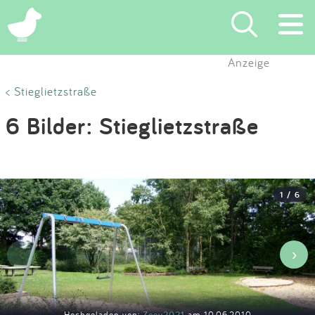
×
Anzeige
Suchen
< Stieglietzstraße
6 Bilder: Stieglietzstraße
Eintragen
App
1 / 6
Blog
Partner
‹
›
Kontakt
Hochgeladen von:
Zoey2021
am 10.06.2010