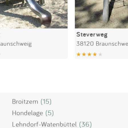
g
Steverweg
raunschweig
38120 Braunschwe
Broitzem
(15)
Hondelage
(5)
Lehndorf-Watenbüttel
(36)