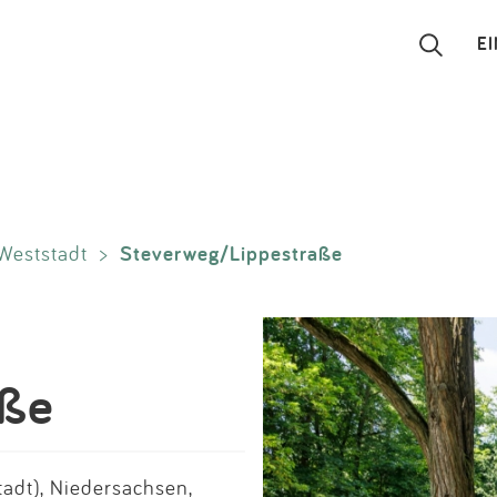
E
Suchen
Eintragen
Steverweg/Lippestraße
Weststadt
>
App
Blog
Partner
aße
Kontakt
adt), Niedersachsen,