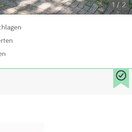
1 / 2
chlagen
erten
en