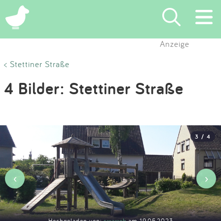
×
Anzeige
Suchen
< Stettiner Straße
4 Bilder: Stettiner Straße
Eintragen
App
3 / 4
Blog
Partner
‹
›
Kontakt
Hochgeladen von:
swawoh
am 19.05.2023