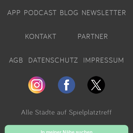
APP
PODCAST
BLOG
NEWSLETTER
KONTAKT
PARTNER
AGB
DATENSCHUTZ
IMPRESSUM
Alle Städte auf Spielplatztreff
Made with love in Cologne.
In meiner Nähe suchen