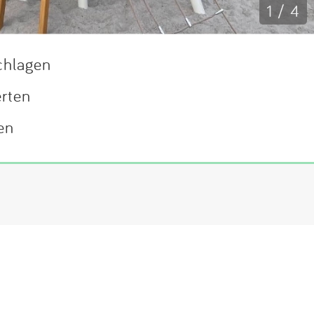
1 / 4
chlagen
erten
en