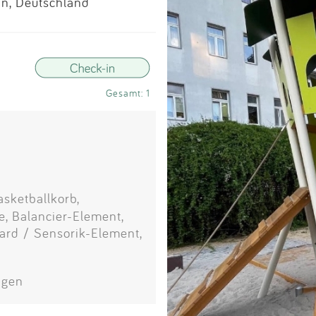
Impressum
in, Deutschland
Anmelden
Gesamt: 1
asketballkorb,
, Balancier-Element,
oard / Sensorik-Element,
agen