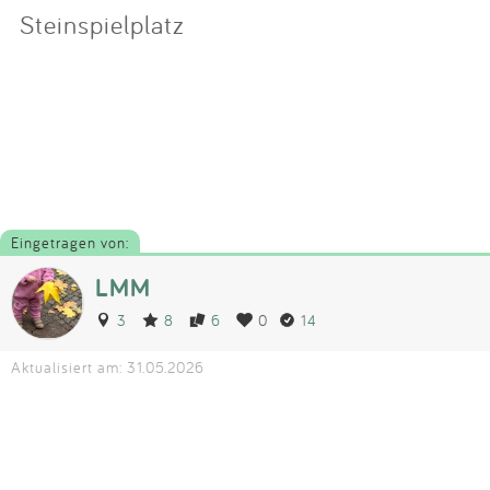
Steinspielplatz
Eingetragen von:
LMM
3
8
6
0
14
Aktualisiert am: 31.05.2026