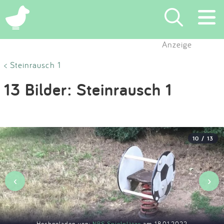
×
Anzeige
Suchen
< Steinrausch 1
13 Bilder: Steinrausch 1
Eintragen
App
10 / 13
Blog
Partner
‹
›
Kontakt
Hochgeladen von:
NBS Spielplätze
am 18.01.2022