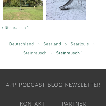
< Steinrausch 1
Deutschland
>
Saarland
>
Saarlouis
>
Steinrausch 1
Steinrausch
>
APP
PODCAST
BLOG
NEWSLETTER
KONTAKT
PARTNER