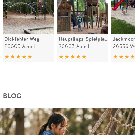
Dickfehler Weg
Häuptlings-Spielplatz Nürnberger Wall
Jackmoo
26605 Aurich
26603 Aurich
26556 We
BLOG