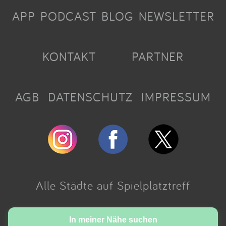
APP
PODCAST
BLOG
NEWSLETTER
KONTAKT
PARTNER
AGB
DATENSCHUTZ
IMPRESSUM
Alle Städte auf Spielplatztreff
Made with love in Cologne.
In meiner Nähe suchen