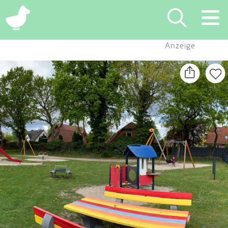
×
Anzeige
Suchen
Eintragen
App
Blog
Partner
Kontakt