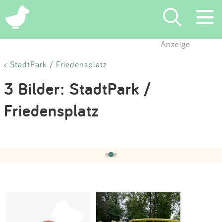
×
Anzeige
Suchen
< StadtPark / Friedensplatz
3 Bilder: StadtPark /
Eintragen
Friedensplatz
App
Hochgeladen von:
KutschenGroom
am 03.10.2021
Blog
‹
›
2 / 3
Partner
Kontakt