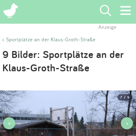
×
Anzeige
Suchen
< Sportplätze an der Klaus-Groth-Straße
9 Bilder: Sportplätze an der
Eintragen
Klaus-Groth-Straße
App
Blog
7 / 9
Partner
Kontakt
‹
›