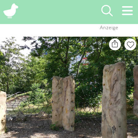
×
Anzeige
Suchen
Eintragen
App
Blog
Partner
Kontakt