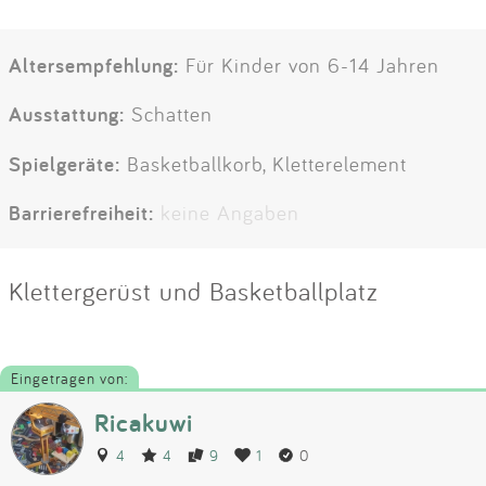
Altersempfehlung:
Für Kinder von 6-14 Jahren
Ausstattung:
Schatten
Spielgeräte:
Basketballkorb, Kletterelement
Barrierefreiheit:
keine Angaben
Klettergerüst und Basketballplatz
Eingetragen von:
Ricakuwi
4
4
9
1
0