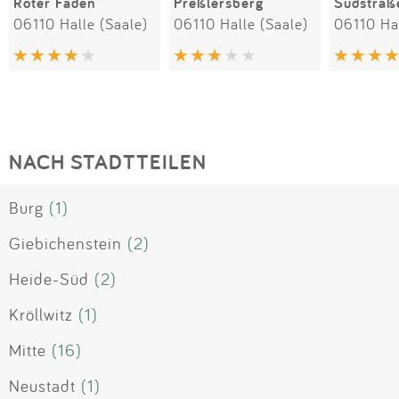
Roter Faden
Preßlersberg
Südstraß
06110 Halle (Saale)
06110 Halle (Saale)
06110 Hal
NACH STADTTEILEN
Burg
(1)
Giebichenstein
(2)
Heide-Süd
(2)
Kröllwitz
(1)
Mitte
(16)
Neustadt
(1)