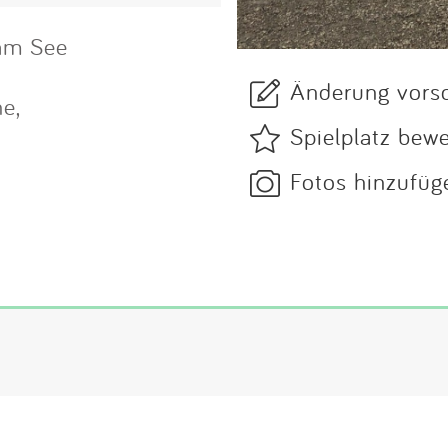
 am See
Änderung vors
he,
Spielplatz bew
Fotos hinzufüg