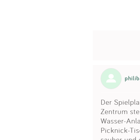
phili
Der Spielpla
Zentrum steh
Wasser-Anla
Picknick-Ti
sauber und 