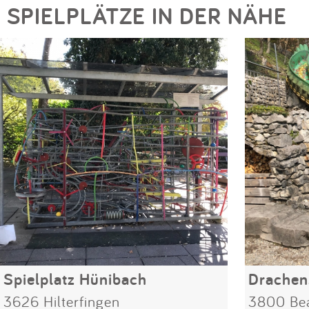
SPIELPLÄTZE IN DER NÄHE
Spielplatz Hünibach
3626 Hilterfingen
3800 Be