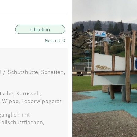
Impressum
Anmelden
Gesamt: 0
 / Schutzhütte, Schatten,
sche, Karussell,
, Wippe, Federwippgerät
gänglich mit
allschutzflächen,