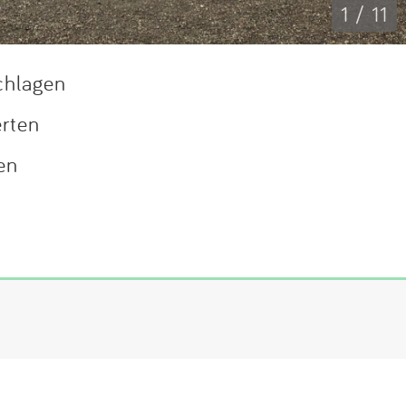
1 / 11
chlagen
erten
en