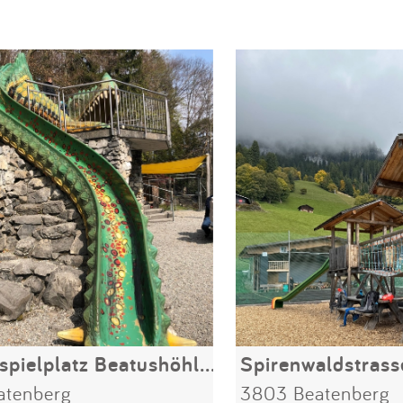
Drachenspielplatz Beatushöhlen
Spirenwaldstrass
atenberg
3803 Beatenberg