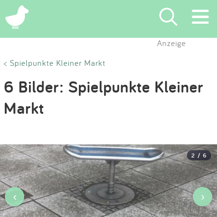
×
Anzeige
Suchen
< Spielpunkte Kleiner Markt
6 Bilder: Spielpunkte Kleiner
Eintragen
Markt
App
Blog
2 / 6
Partner
Kontakt
‹
›