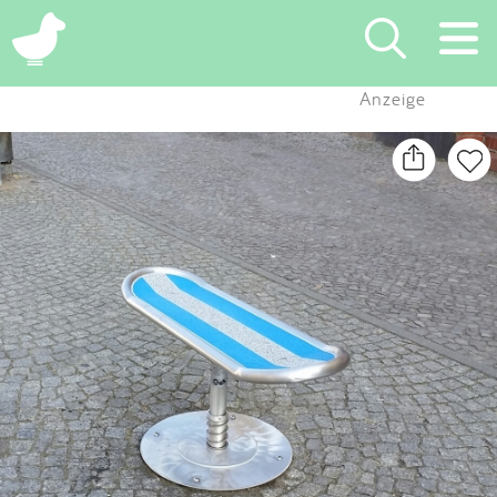
×
Anzeige
Suchen
Eintragen
App
Blog
Partner
Kontakt