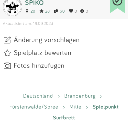
SPIKO
28
28
60
0
0
Aktualisiert am: 19.09.2023
Änderung vorschlagen
Spielplatz bewerten
Fotos hinzufügen
Deutschland
>
Brandenburg
>
Spielpunkt
Fürstenwalde/Spree
>
Mitte
>
Surfbrett