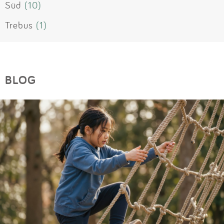
Süd
(10)
Trebus
(1)
BLOG